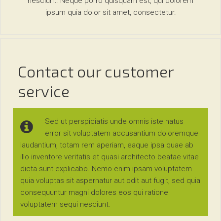
nesciunt. Neque porro quisquam est, qui dolorem
ipsum quia dolor sit amet, consectetur.
Contact our customer
service
Sed ut perspiciatis unde omnis iste natus
error sit voluptatem accusantium doloremque
laudantium, totam rem aperiam, eaque ipsa quae ab
illo inventore veritatis et quasi architecto beatae vitae
dicta sunt explicabo. Nemo enim ipsam voluptatem
quia voluptas sit aspernatur aut odit aut fugit, sed quia
consequuntur magni dolores eos qui ratione
voluptatem sequi nesciunt.