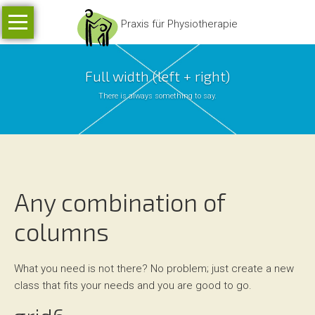
Praxis für Physiotherapie
Navigation
überspringen
Home
Full width (left + right)
Team
There is always something to say.
Erster
Termin
Any combination of
Leistungen
columns
Physiotherapie
What you need is not there? No problem; just create a new
class that fits your needs and you are good to go.
Physiotherapie
für